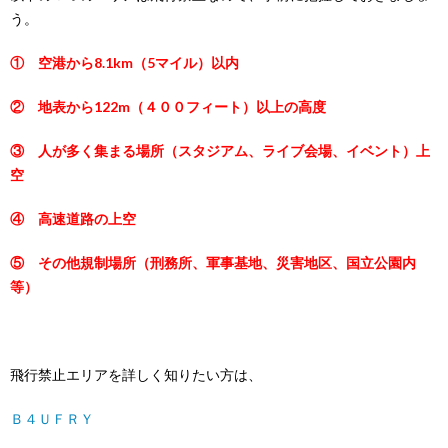
う。
① 空港から8.1km（5マイル）以内
② 地表から122m（４００フィート）以上の高度
③ 人が多く集まる場所（スタジアム、ライブ会場、イベント）上
空
④ 高速道路の上空
⑤ その他規制場所（刑務所、軍事基地、災害地区、国立公園内
等）
飛行禁止エリアを詳しく知りたい方は、
Ｂ４ＵＦＲＹ