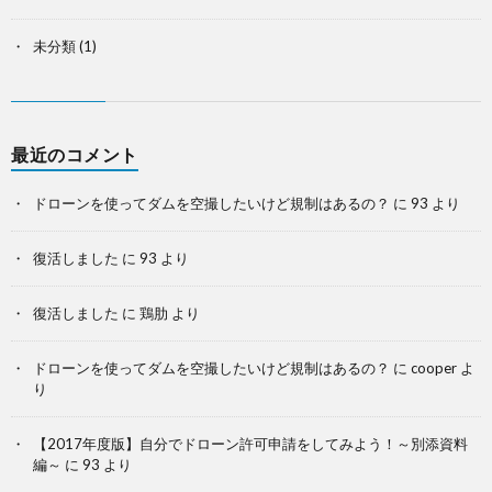
未分類
(1)
最近のコメント
ドローンを使ってダムを空撮したいけど規制はあるの？
に
93
より
復活しました
に
93
より
復活しました
に
鶏肋
より
ドローンを使ってダムを空撮したいけど規制はあるの？
に
cooper
よ
り
【2017年度版】自分でドローン許可申請をしてみよう！～別添資料
編～
に
93
より