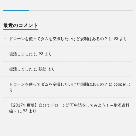
最近のコメント
ドローンを使ってダムを空撮したいけど規制はあるの？
に
93
より
復活しました
に
93
より
復活しました
に
鶏肋
より
ドローンを使ってダムを空撮したいけど規制はあるの？
に
cooper
よ
り
【2017年度版】自分でドローン許可申請をしてみよう！～別添資料
編～
に
93
より