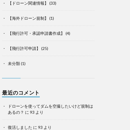
【ドローン関連情報】
(33)
【海外ドローン規制】
(1)
【飛行許可・承認申請書作成】
(4)
【飛行許可申請】
(25)
未分類
(1)
最近のコメント
ドローンを使ってダムを空撮したいけど規制は
あるの？
に
93
より
復活しました
に
93
より