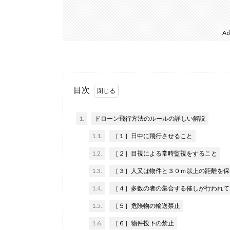
Ad
目次
1.
ドローン飛行方法のルールの詳しい解説
1.1.
［１］日中に飛行させること
1.2.
［２］目視による常時監視をすること
1.3.
［３］人又は物件と３０ｍ以上の距離を保
1.4.
［４］多数の者の集合する催しが行われて
1.5.
［５］危険物の輸送禁止
1.6.
［６］物件投下の禁止