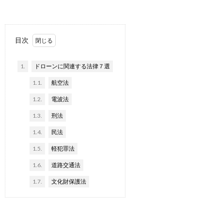
目次
1.
ドローンに関連する法律７選
1.1.
航空法
1.2.
電波法
1.3.
刑法
1.4.
民法
1.5.
軽犯罪法
1.6.
道路交通法
1.7.
文化財保護法