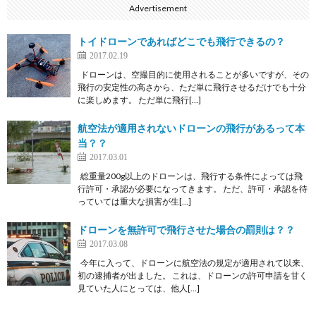
Advertisement
トイドローンであればどこでも飛行できるの？
2017.02.19
ドローンは、空撮目的に使用されることが多いですが、その
飛行の安定性の高さから、ただ単に飛行させるだけでも十分
に楽しめます。 ただ単に飛行[…]
航空法が適用されないドローンの飛行があるって本
当？？
2017.03.01
総重量200g以上のドローンは、飛行する条件によっては飛
行許可・承認が必要になってきます。 ただ、許可・承認を待
っていては重大な損害が生[…]
ドローンを無許可で飛行させた場合の罰則は？？
2017.03.08
今年に入って、ドローンに航空法の規定が適用されて以来、
初の逮捕者が出ました。 これは、ドローンの許可申請を甘く
見ていた人にとっては、他人[…]