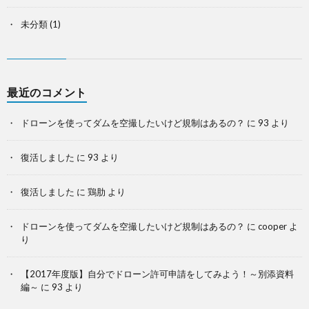
未分類
(1)
最近のコメント
ドローンを使ってダムを空撮したいけど規制はあるの？
に
93
より
復活しました
に
93
より
復活しました
に
鶏肋
より
ドローンを使ってダムを空撮したいけど規制はあるの？
に
cooper
よ
り
【2017年度版】自分でドローン許可申請をしてみよう！～別添資料
編～
に
93
より